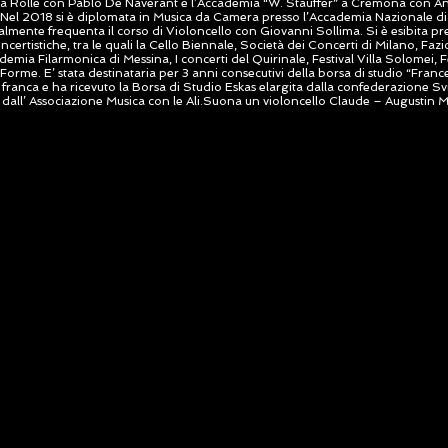
 Rolle con Pablo De Naverant e l’Accademia “W. Stauffer” a Cremona con A
Nel 2018 si è diplomata in Musica da Camera presso l’Accademia Nazionale di
almente frequenta il corso di Violoncello con Giovanni Sollima. Si è esibita 
ncertistiche, tra le quali la Cello Biennale, Società dei Concerti di Milano, Fazi
demia Filarmonica di Messina, I concerti del Quirinale, Festival Villa Solomei, F
 Forme. E’ stata destinataria per 3 anni consecutivi della borsa di studio “Fran
 franca e ha ricevuto la Borsa di Studio Eskas elargita dalla confederazione Svi
dall’ Associazione Musica con le Ali.
Suona un violoncello Claude – Augustin 