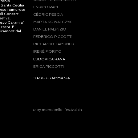
ntonio
 Santa Cecilia
ENRICO PACE
presso numerose
oli Concert
CÉDRIC PESCIA
estival
MARTA KOWALCZYK
cesco Caramia”
zzera. E’
DANIEL PALMIZIO
Miremont del
FEDERICO PICCOTTI
RICCARDO ZAMUNER
IRENÈ FIORITO
LUDOVICA RANA
ERICA PICCOTTI
➞ PROGRAMMA '24
© by montebello-festival.ch