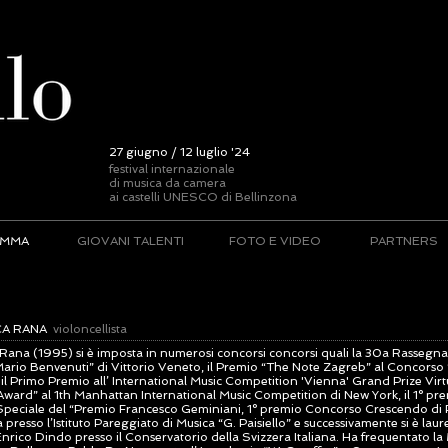
27 giugno / 12 luglio '24
festival internazionale
di musica da camera
ai castelli UNESCO di Bellinzona
AMMA
GIOVANI TALENTI
FOTO E VIDEO
PARTNERS
CA RANA
violoncellista
Rana (1995) si è imposta in numerosi concorsi concorsi quali la 30a Rassegn
Mario Benvenuti” di Vittorio Veneto, il Premio “The Note Zagreb” al Concorso
 il Primo Premio all’ International Music Competition 'Vienna' Grand Prize Virt
Award” al 1th Manhattan International Music Competition di New York, il 1° pre
peciale del “Premio Francesco Geminiani, 1° premio Concorso Crescendo di 
presso l’Istituto Pareggiato di Musica “G. Paisiello” e successivamente si è laur
Enrico Dindo presso il Conservatorio della Svizzera Italiana. Ha frequentato l