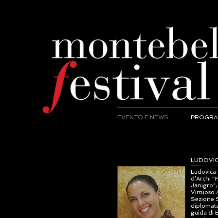
EVENTO E NEWS
PROGR
LUDOVI
Ludovica 
d’Archi “
Janigro”;
Virtuoso 
Sezione S
diplomata 
guida di 