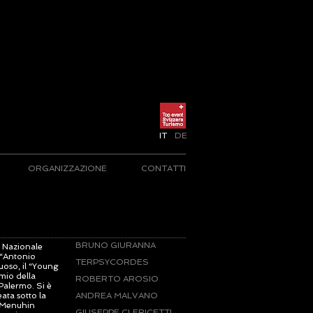
IT
DE
ORGANIZZAZIONE
CONTATTI
BRUNO GIURANNA
a Nazionale
 “Antonio
TERPSYCORDES
uoso, il “Young
mio della
ROBERTO AROSIO
Palermo. Si è
eata sotto la
ANDREA MALVANO
a Menuhin
GIUSEPPE CLERICETTI