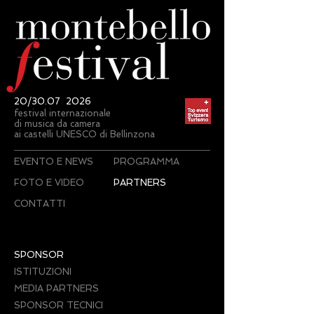
20/30.07 2026
festival internazionale
di musica da camera
ai castelli UNESCO di Bellinzona
EVENTO E NEWS
PROGRAMMA
FOTO E VIDEO
PARTNERS
CONTATTI
SPONSOR
ISTITUZIONI
MEDIA PARTNERS
SPONSOR TECNICI