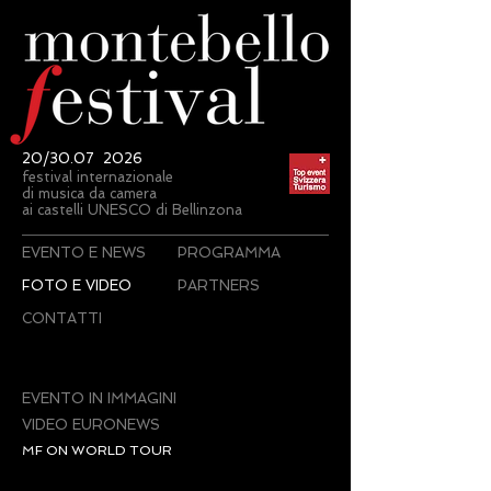
20/30.07 2026
festival internazionale
di musica da camera
ai castelli UNESCO di Bellinzona
EVENTO E NEWS
PROGRAMMA
FOTO E VIDEO
PARTNERS
CONTATTI
EVENTO IN IMMAGINI
VIDEO EURONEWS
MF ON WORLD TOUR